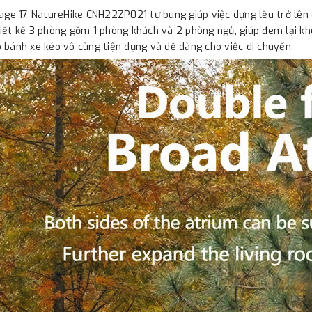
lage 17 NatureHike CNH22ZP021 tự bung giúp việc dựng lều trở lên
iết kế 3 phòng gồm 1 phòng khách và 2 phòng ngủ, giúp đem lại khôn
 bánh xe kéo vô cùng tiện dụng và dễ dàng cho việc di chuyển.