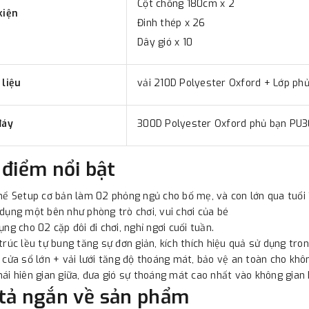
Cột chống 180cm x 2
kiện
Đinh thép x 26
Dây gió x 10
 liệu
vải 210D Polyester Oxford + Lớp 
đáy
300D Polyester Oxford phủ bạn P
 điểm nổi bật
hể Setup cơ bản làm 02 phỏng ngủ cho bố mẹ, và con lớn qua tuổi 
dụng một bên như phòng trò chơi, vui chơi của bé
ụng cho 02 cặp đôi đi chơi, nghỉ ngơi cuối tuần.
trúc lều tự bung tăng sự đơn giản, kích thích hiệu quả sử dụng tro
 cửa sổ lớn + vải lưới tăng độ thoáng mát, bảo vệ an toàn cho khô
ái hiên gian giữa, đưa gió sự thoáng mát cao nhất vào không gian 
tả ngắn về sản phẩm