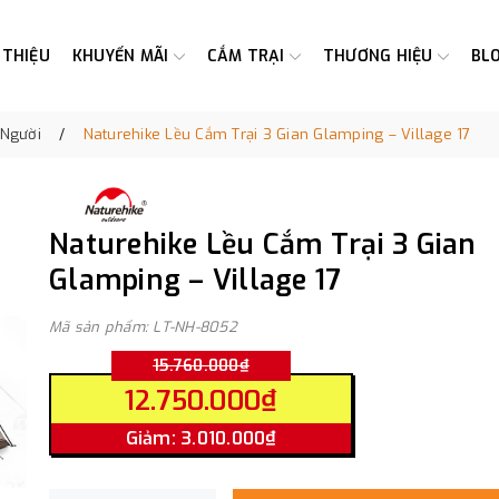
 THIỆU
KHUYẾN MÃI
CẮM TRẠI
THƯƠNG HIỆU
BL
 Người
Naturehike Lều Cắm Trại 3 Gian Glamping – Village 17
Naturehike Lều Cắm Trại 3 Gian
Glamping – Village 17
Mã sản phẩm: LT-NH-8052
15.760.000₫
12.750.000₫
Giảm: 3.010.000₫