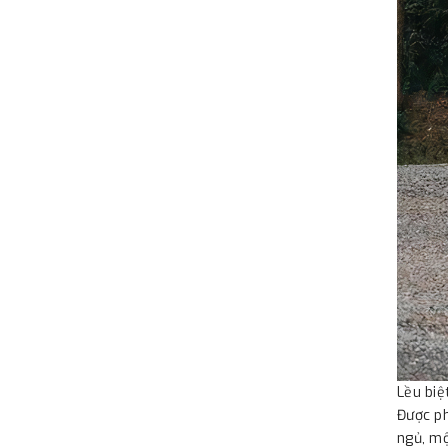
Lều biệ
Được ph
ngủ, m