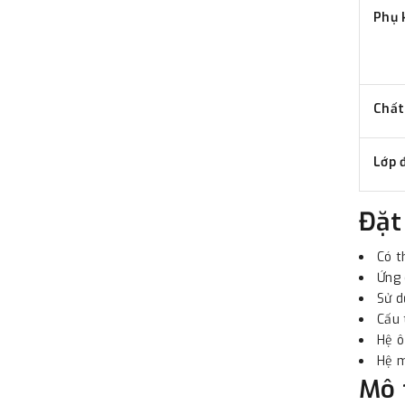
Phụ 
Chất
Lớp 
Đặt
Có t
Ứng 
Sử d
Cấu 
Hệ ô
Hệ m
Mô 