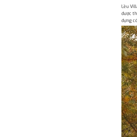
Lều Vil
được th
đựng có