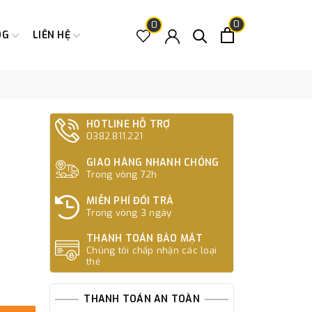
0
0
OG
LIÊN HỆ
HOTLINE HỖ TRỢ
0382.811.221
GIAO HÀNG NHANH CHÓNG
Trong vòng 72h
MIỄN PHÍ ĐỔI TRẢ
Trong vòng 3 ngày
THANH TOÁN BẢO MẬT
Chúng tôi chấp nhận các loại
thẻ
THANH TOÁN AN TOÀN