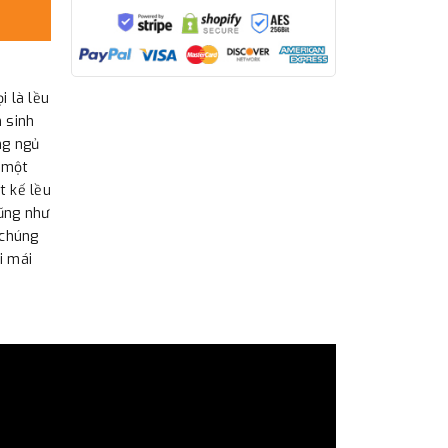
 là lều
h sinh
ng ngủ
o một
t kế lều
Cũng như
 chúng
i mái