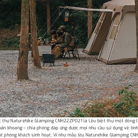
t thự Naturehike Glamping CNH22ZP021 là Lều biệt thự một dòng lề
ân khoang – chia phòng đáp ứng được mọi nhu cầu sử dụng về tính 
ột phòng khách sinh hoạt. Ví như mẫu lều Naturehike Glamping C