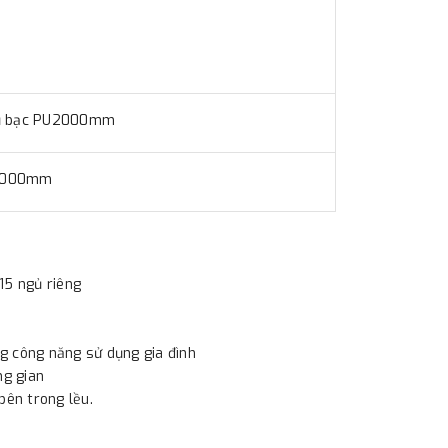
phủ bạc PU2000mm
U3000mm
15 ngủ riêng
ng công năng sử dụng gia đình
ng gian
bên trong lều.