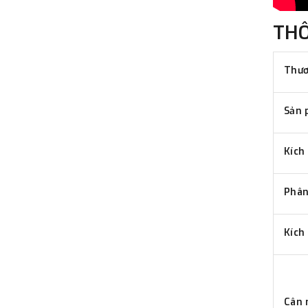
TH
Thươ
Sản 
Kích
Phân
Kích
Cân 