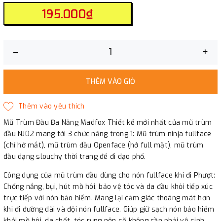
195.000₫
–
+
THÊM VÀO GIỎ
Mũ Trùm Đầu Đa Năng Madfox Thiết kế mới nhất của mũ trùm
đầu NJ02 mang tới 3 chức năng trong 1: Mũ trùm ninja fullface
(chỉ hở mắt), mũ trùm đầu Openface (hở full mặt), mũ trùm
đầu dạng slouchy thời trang để đi dạo phố.
Công dụng của mũ trùm đầu dùng cho nón fullface khi đi Phượt:
Chống nắng, bụi, hút mồ hôi, bảo vệ tóc và da đầu khỏi tiếp xúc
trực tiếp với nón bảo hiểm. Mang lại cảm giác thoáng mát hơn
khi đi đường dài và đội nón fullface. Giúp giữ sạch nón bảo hiểm
khỏi mồ hôi, da chết, tóc rụng nên sẽ không cần phải vệ sinh