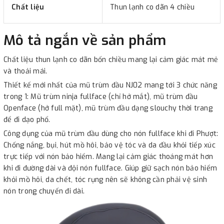
Chất liệu
Thun lạnh co dãn 4 chiều
Mô tả ngắn về sản phẩm
Chất liệu thun lạnh co dãn bốn chiều mang lại cảm giác mát mẻ
và thoải mái.
Thiết kế mới nhất của mũ trùm đầu NJ02 mang tới 3 chức năng
trong 1: Mũ trùm ninja fullface (chỉ hở mắt), mũ trùm đầu
Openface (hở full mặt), mũ trùm đầu dạng slouchy thời trang
để đi dạo phố.
Công dụng của mũ trùm đầu dùng cho nón fullface khi đi Phượt:
Chống nắng, bụi, hút mồ hôi, bảo vệ tóc và da đầu khỏi tiếp xúc
trực tiếp với nón bảo hiểm. Mang lại cảm giác thoáng mát hơn
khi đi đường dài và đội nón fullface. Giúp giữ sạch nón bảo hiểm
khỏi mồ hôi, da chết, tóc rụng nên sẽ không cần phải vệ sinh
nón trong chuyến đi dài.