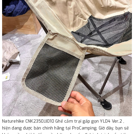
Naturehike CNK2350JJ010 Ghế cắm trại gấp gọn YL04 Ver.2 ,
hiện đang được bán chính hãng tại ProCamping. Giờ đây, bạn sẽ