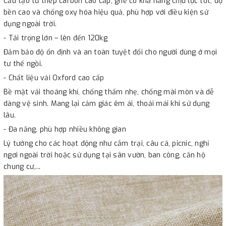
Cấu tạo từ thép carbon cao cấp, ghế có khả năng chịu lực tốt, độ
bền cao và chống oxy hóa hiệu quả, phù hợp với điều kiện sử
dụng ngoài trời.
- Tải trọng lớn – lên đến 120kg
Đảm bảo độ ổn định và an toàn tuyệt đối cho người dùng ở mọi
tư thế ngồi.
- Chất liệu vải Oxford cao cấp
Bề mặt vải thoáng khí, chống thấm nhẹ, chống mài mòn và dễ
dàng vệ sinh. Mang lại cảm giác êm ái, thoải mái khi sử dụng
lâu.
- Đa năng, phù hợp nhiều không gian
Lý tưởng cho các hoạt động như cắm trại, câu cá, picnic, nghỉ
ngơi ngoài trời hoặc sử dụng tại sân vườn, ban công, căn hộ
chung cư,...