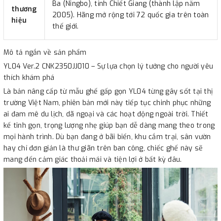
Ba (Ningbo), tỉnh Chiết Giang (thành lập năm
thương
2005). Hãng mở rộng tới 72 quốc gia trên toàn
hiệu
thế giới.
Mô tả ngắn về sản phẩm
YL04 Ver.2 CNK2350JJ010 – Sự lựa chọn lý tưởng cho người yêu
thích khám phá
Là bản nâng cấp từ mẫu ghế gấp gọn YL04 từng gây sốt tại thị
trường Việt Nam, phiên bản mới này tiếp tục chinh phục những
ai đam mê du lịch, dã ngoại và các hoạt động ngoài trời. Thiết
kế tinh gọn, trọng lượng nhẹ giúp bạn dễ dàng mang theo trong
mọi hành trình. Dù bạn đang ở bãi biển, khu cắm trại, sân vườn
hay chỉ đơn giản là thư giãn trên ban công, chiếc ghế này sẽ
mang đến cảm giác thoải mái và tiện lợi ở bất kỳ đâu.