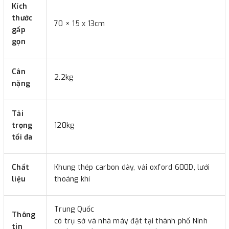
Kích
thước
70 × 15 x 13cm
gấp
gọn
Cân
2.2kg
nặng
Tải
trọng
120kg
tối đa
Chất
Khung thép carbon dày, vải oxford 600D, lưới
liệu
thoáng khí
Trung Quốc
Thông
có trụ sở và nhà máy đặt tại thành phố Ninh
tin