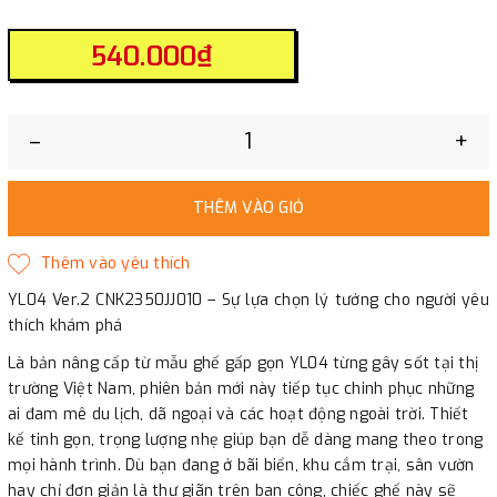
540.000₫
–
+
THÊM VÀO GIỎ
YL04 Ver.2 CNK2350JJ010 – Sự lựa chọn lý tưởng cho người yêu
thích khám phá
Là bản nâng cấp từ mẫu ghế gấp gọn YL04 từng gây sốt tại thị
trường Việt Nam, phiên bản mới này tiếp tục chinh phục những
ai đam mê du lịch, dã ngoại và các hoạt động ngoài trời. Thiết
kế tinh gọn, trọng lượng nhẹ giúp bạn dễ dàng mang theo trong
mọi hành trình. Dù bạn đang ở bãi biển, khu cắm trại, sân vườn
hay chỉ đơn giản là thư giãn trên ban công, chiếc ghế này sẽ