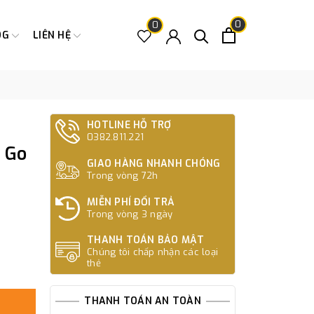
0
0
OG
LIÊN HỆ
HOTLINE HỖ TRỢ
0382.811.221
 Go
GIAO HÀNG NHANH CHÓNG
Trong vòng 72h
MIỄN PHÍ ĐỔI TRẢ
Trong vòng 3 ngày
THANH TOÁN BẢO MẬT
Chúng tôi chấp nhận các loại
thẻ
THANH TOÁN AN TOÀN