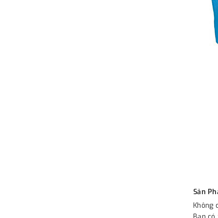
Sản Ph
Không c
Bạn có 