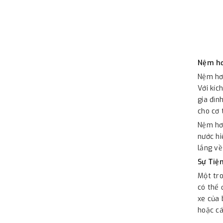
Nệm hơ
Nệm hơi
Với kíc
gia đìn
cho cơ 
Nệm hơi
nước hi
lắng về
Sự Tiện
Một tro
có thể 
xe của 
hoặc cá