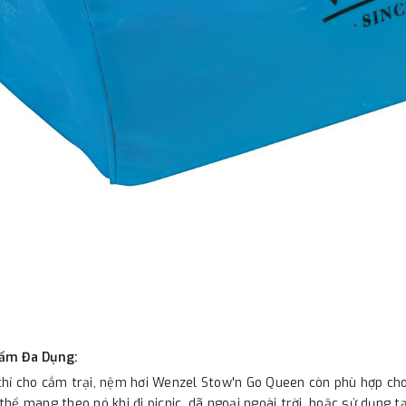
ẩm Đa Dụng:
hỉ cho cắm trại, nệm hơi Wenzel Stow'n Go Queen còn phù hợp cho
thể mang theo nó khi đi picnic, dã ngoại ngoài trời, hoặc sử dụng t