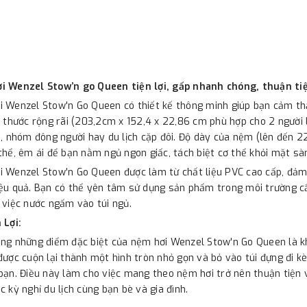
i Wenzel Stow’n go Queen tiện lợi, gấp nhanh chóng, thuận tiệ
 Wenzel Stow'n Go Queen có thiết kế thông minh giúp bạn cảm th
h thước rộng rãi (203,2cm x 152,4 x 22,86 cm phù hợp cho 2 người 
h, nhóm đông người hay du lịch cặp đôi. Độ dày của nệm (lên đến 2
thể, êm ái để bạn nằm ngủ ngon giấc, tách biệt cơ thể khỏi mặt sà
 Wenzel Stow'n Go Queen được làm từ chất liệu PVC cao cấp, đảm 
ệu quả. Bạn có thể yên tâm sử dụng sản phẩm trong môi trường cắ
 việc nước ngấm vào túi ngủ.
 Lợi:
ng những điểm đặc biệt của nệm hơi Wenzel Stow'n Go Queen là k
được cuộn lại thành một hình tròn nhỏ gọn và bỏ vào túi đựng đi k
bạn. Điều này làm cho việc mang theo nệm hơi trở nên thuận tiện và
c kỳ nghỉ du lịch cùng bạn bè và gia đình.