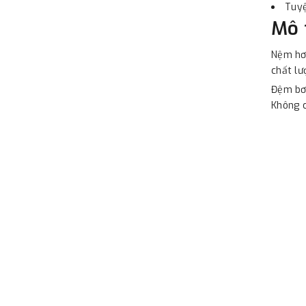
Tuyệ
Mô 
Nệm hơi
chất lư
Đệm bơm
Không c