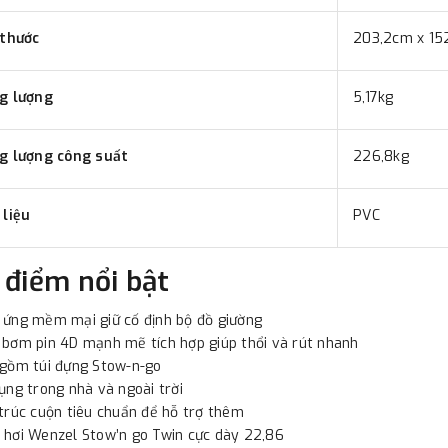
 thước
203,2cm x 15
g lượng
5,17kg
g lượng công suất
226,8kg
 liệu
PVC
 điểm nổi bật
ứng mềm mại giữ cố định bộ đồ giường
bơm pin 4D mạnh mẽ tích hợp giúp thổi và rút nhanh
gồm túi đựng Stow-n-go
ụng trong nhà và ngoài trời
trúc cuộn tiêu chuẩn để hỗ trợ thêm
hơi Wenzel Stow’n go Twin cực dày 22,86