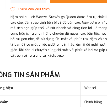
Nệm hơi du lịch Wenzel Stow’n go Queen được làm tự chất l
cao cấp, đảm bảo tính bền bỉ và độ bền cao. Máy bơm pin 
mẽ tích hợp giúp thổi và rút nhanh vô cùng tiện lợi. Là trang
cùng hữu ích trong những chuyến dã ngoại, các bữa tiệc ngoà
bởi sự gọn nhẹ, dễ sử dụng. Chỉ mất vài phút trải đệm và b
là bạn đã có một chiếc giường hoàn hảo, êm ái để nghỉ ngơi,
giãn. Khi cần di chuyển cũng chỉ mất vài phút xả hơi và gấp
cất gọn gàng trong túi xách, balo.
ÔNG TIN SẢN PHẨM
ng hiệu
Wenzel
phẩm
Chính hãng