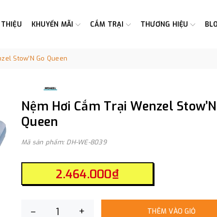
 THIỆU
KHUYẾN MÃI
CẮM TRẠI
THƯƠNG HIỆU
BL
nzel Stow’N Go Queen
Nệm Hơi Cắm Trại Wenzel Stow’N
Queen
Mã sản phẩm: DH-WE-8039
2.464.000₫
–
+
THÊM VÀO GIỎ