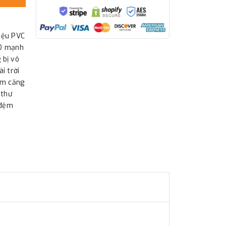
iệu PVC
4D mạnh
 bị vô
i trời
ơm căng
 thư
 đệm