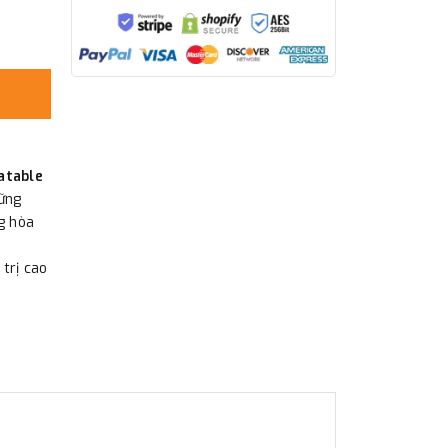
atable
ững
g hòa
trị cao