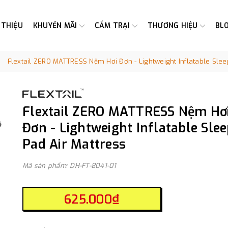
 THIỆU
KHUYẾN MÃI
CẮM TRẠI
THƯƠNG HIỆU
BL
Flextail ZERO MATTRESS Nệm Hơi Đơn - Lightweight Inflatable Slee
Flextail ZERO MATTRESS Nệm Hơ
Đơn - Lightweight Inflatable Sle
Pad Air Mattress
Mã sản phẩm: DH-FT-8041-01
625.000₫