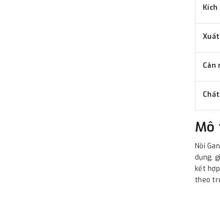
Kích
Xuất
Cân 
Chất
Mô 
Nồi Gan
dụng, g
kết hợp
theo tr