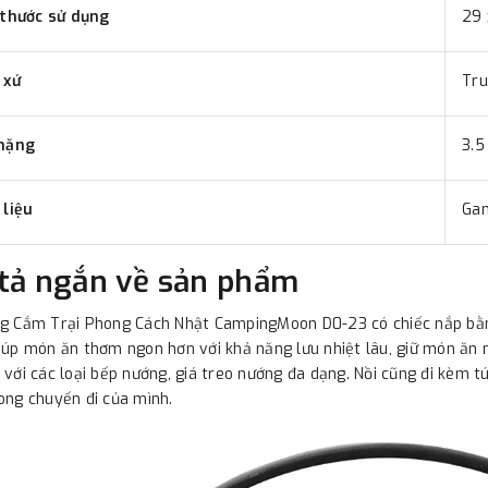
 thước sử dụng
29 
 xứ
Tru
nặng
3.5
 liệu
Ga
tả ngắn về sản phẩm
g Cắm Trại Phong Cách Nhật CampingMoon D0-23 có chiếc nắp bằng
iúp món ăn thơm ngon hơn với khả năng lưu nhiệt lâu, giữ món ăn n
 với các loại bếp nướng, giá treo nướng đa dạng. Nồi cũng đi kèm tú
ong chuyến đi của mình.