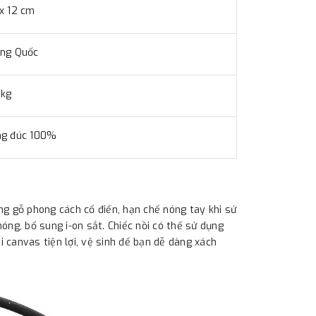
x 12 cm
ng Quốc
 kg
ng đúc 100%
 gỗ phong cách cổ điển, hạn chế nóng tay khi sử
óng, bổ sung i-on sắt. Chiếc nồi có thể sử dụng
i canvas tiện lợi, vệ sinh để bạn dễ dàng xách