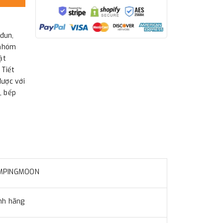
đun,
 nhóm
ật
 Tiết
được với
, bếp
MPINGMOON
nh hãng