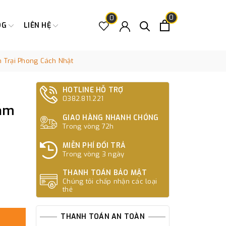
0
0
OG
LIÊN HỆ
Trại Phong Cách Nhật
HOTLINE HỖ TRỢ
0382.811.221
ắm
GIAO HÀNG NHANH CHÓNG
Trong vòng 72h
MIỄN PHÍ ĐỔI TRẢ
Trong vòng 3 ngày
THANH TOÁN BẢO MẬT
Chúng tôi chấp nhận các loại
thẻ
THANH TOÁN AN TOÀN