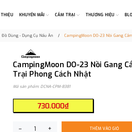
 THIỆU
KHUYẾN MÃI
CẮM TRẠI
THƯƠNG HIỆU
BL
Đồ Dùng - Dụng Cụ Nấu Ăn
CampingMoon DO-23 Nồi Gang Cắm 
CampingMoon DO-23 Nồi Gang C
Trại Phong Cách Nhật
Mã sản phẩm: DCNA-CPM-8381
730.000₫
–
+
THÊM VÀO GIỎ