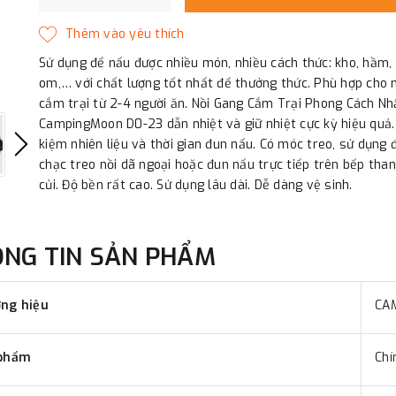
Sử dụng để nấu được nhiều món, nhiều cách thức: kho, hầm, 
om,… với chất lượng tốt nhất để thưởng thức. Phù hợp cho
cắm trại từ 2-4 người ăn. Nồi Gang Cắm Trại Phong Cách Nh
CampingMoon D0-23 dẫn nhiệt và giữ nhiệt cực kỳ hiệu quả.
kiệm nhiên liệu và thời gian đun nấu. Có móc treo, sử dụng 
chạc treo nồi dã ngoại hoặc đun nấu trực tiếp trên bếp than
củi. Độ bền rất cao. Sử dụng lâu dài. Dễ dàng vệ sinh.
ÔNG TIN SẢN PHẨM
ng hiệu
CA
phẩm
Chí