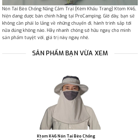
Nón Tai Bèo Chống Nắng Cắm Trại (Kèm Khẩu Trang) Ktom K46,
hiện đang được bán chính hãng tại ProCamping. Giờ đây, bạn sẽ
không cần phải lo lắng về những chuyến đi, hành trình sắp tới
nữa đúng không nào. Hãy nhanh chóng sở hữu ngay cho mình
sản phẩm tuyệt vời, giá trị này ngay nhé.
SẢN PHẨM BẠN VỪA XEM
Ktom K46 Nón Tai Bèo Chống