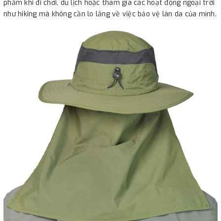
phẩm khi đi chơi, du lịch hoặc tham gia các hoạt động ngoại trời
như hiking mà không cần lo lắng về việc bảo vệ làn da của mình.