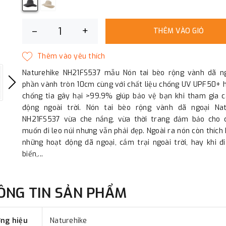
–
+
THÊM VÀO GIỎ
Naturehike NH21FS537 mẫu Nón tai bèo rộng vành dã ng
phần vành tròn 10cm cùng với chất liệu chống UV UPF50+ 
chống tia gây hại >99.9% giúp bảo vệ bạn khi tham gia c
động ngoài trời. Nón tai bèo rộng vành dã ngoại Nat
NH21FS537 vừa che nắng, vừa thời trang đảm bảo cho 
muốn đi leo núi nhưng vẫn phải đẹp. Ngoài ra nón còn thích
những hoạt động dã ngoại, cắm trại ngoài trời, hay khi đi
biển,...
ÔNG TIN SẢN PHẨM
ng hiệu
Naturehike