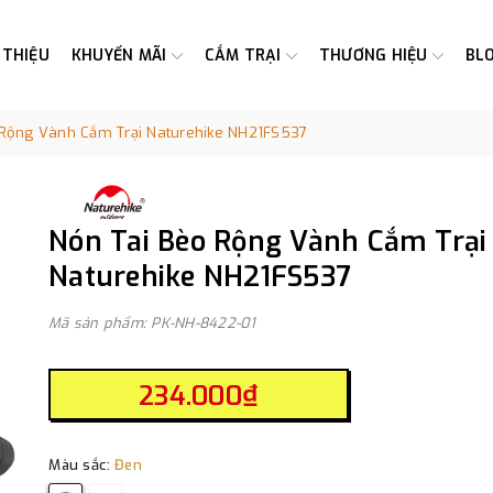
 THIỆU
KHUYẾN MÃI
CẮM TRẠI
THƯƠNG HIỆU
BL
 Rộng Vành Cắm Trại Naturehike NH21FS537
Nón Tai Bèo Rộng Vành Cắm Trại
Naturehike NH21FS537
Mã sản phẩm: PK-NH-8422-01
234.000₫
Màu sắc:
Đen