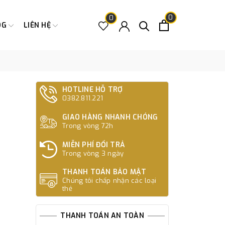
0
0
OG
LIÊN HỆ
HOTLINE HỖ TRỢ
0382.811.221
GIAO HÀNG NHANH CHÓNG
Trong vòng 72h
MIỄN PHÍ ĐỔI TRẢ
Trong vòng 3 ngày
THANH TOÁN BẢO MẬT
Chúng tôi chấp nhận các loại
thẻ
THANH TOÁN AN TOÀN