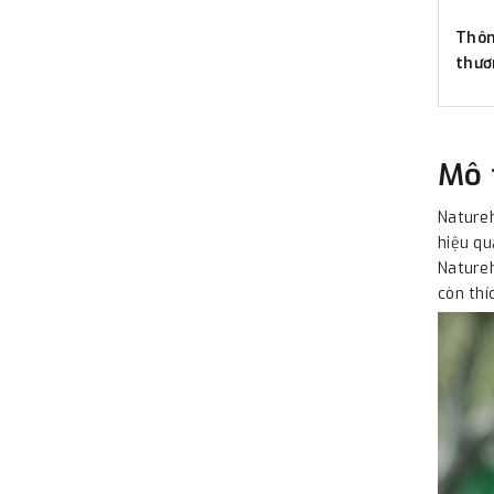
Thôn
thươ
Mô 
Natureh
hiệu qu
Natureh
còn thí