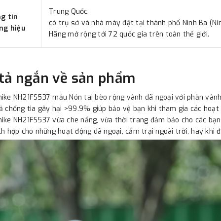
Trung Quốc
g tin
có trụ sở và nhà máy đặt tại thành phố Ninh Ba (Ni
ng hiệu
Hãng mở rộng tới 72 quốc gia trên toàn thế giới.
tả ngắn về sản phẩm
ike NH21FS537 mẫu Nón tai bèo rộng vành dã ngoại với phần vành
ả chống tia gây hại >99.9% giúp bảo vệ bạn khi tham gia các hoạt 
ike NH21FS537 vừa che nắng, vừa thời trang đảm bảo cho các bạn 
ch hợp cho những hoạt động dã ngoại, cắm trại ngoài trời, hay khi đi d