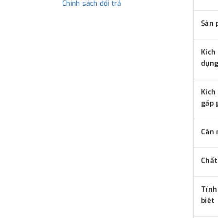
Chính sách đổi trả
Sản 
Kích
dụn
Kích
gấp 
Cân 
Chất
Tính
biệt