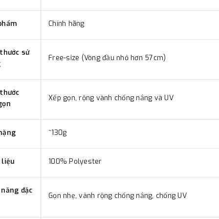
phẩm
Chính hãng
 thước sử
Free-size (Vòng đầu nhỏ hơn 57cm)
g
 thước
Xếp gọn, rộng vành chống nắng và UV
gọn
nặng
~130g
 liệu
100% Polyester
 năng đặc
Gọn nhẹ, vành rộng chống nắng, chống UV