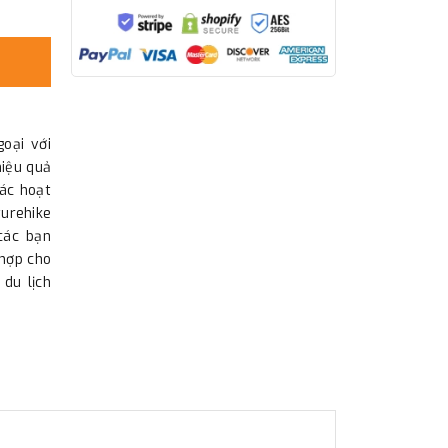
oại với
hiệu quả
ác hoạt
urehike
các bạn
 hợp cho
 du lịch