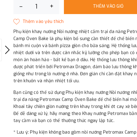
–
+
THÊM VÀO GIỎ
Phụ kiện khay nướng Nồi nướng nhiệt cắm trại đa năng Pet
Camp Oven Bake là phụ kiện bổ sung cần thiết để chế biến
bánh mì cuộn và bánh pizza giòn cho bữa sáng. Hệ thống lư
nhiệt dưới và trên được cân nhắc kỹ lưỡng cho phép bạn có
món ăn hoàn hảo - bất kể bạn ở đâu. Hệ thống lưu thông kh
được phát triển bởi Petromax Dragon, đảm bảo lưu thông k
giống như trong lò nướng ở nhà. Đơn giản chỉ cần đặt khay 
trên khuôn và nhận nhiệt tối ưu.
Bạn cũng có thể sử dụng Phụ kiện khay nướng Nồi nướng nh
trại đa năng Petromax Camp Oven Bake để chế biến hai mó
Khoai tây chiên giòn nướng trên khay trong khi ớt cay xè bê
Để dễ dàng xử lý, hãy mang theo Khay nướng Petromax bằn
tay cầm và bạn có thể thưởng thức ngay lập tức.
* Lưu ý: Phụ kiện không bao gồm nồi nướng Petromax Cam