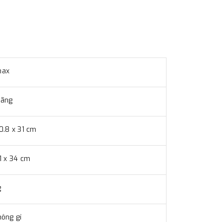
max
hãng
0.8 x 31 cm
1 x 34 cm
g
hông gỉ