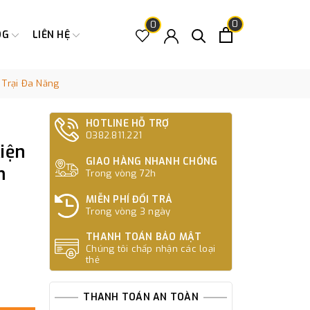
0
0
OG
LIÊN HỆ
Trại Đa Năng
HOTLINE HỖ TRỢ
0382.811.221
iện
GIAO HÀNG NHANH CHÓNG
m
Trong vòng 72h
MIỄN PHÍ ĐỔI TRẢ
Trong vòng 3 ngày
THANH TOÁN BẢO MẬT
Chúng tôi chấp nhận các loại
thẻ
THANH TOÁN AN TOÀN