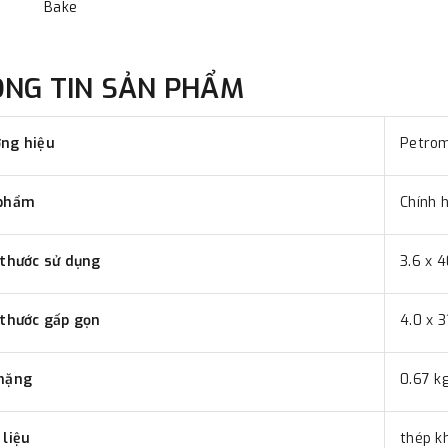
Bake
ÔNG TIN SẢN PHẨM
ng hiệu
Petro
phẩm
Chính 
 thước sử dụng
3.6 x 4
 thước gấp gọn
4.0 x 3
nặng
0.67 k
 liệu
thép k