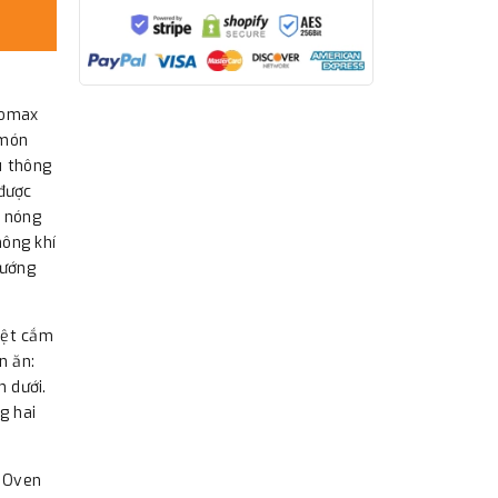
romax
 món
u thông
 được
í nóng
hông khí
nướng
iệt cắm
n ăn:
n dưới.
g hai
p Oven