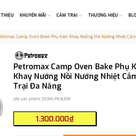
 THIỆU
KHUYẾN MÃI
CẮM TRẠI
THƯƠNG HIỆU
BL
etromax Camp Oven Bake Phụ Kiện Khay Nướng Nồi Nướng Nhiệt Cắm 
Petromax Camp Oven Bake Phụ K
Khay Nướng Nồi Nướng Nhiệt Cắ
Trại Đa Năng
Mã sản phẩm: DCNA-PX-8359
1.300.000₫