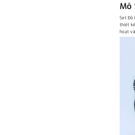
Mô 
Set Đồ
thiết k
hoạt và