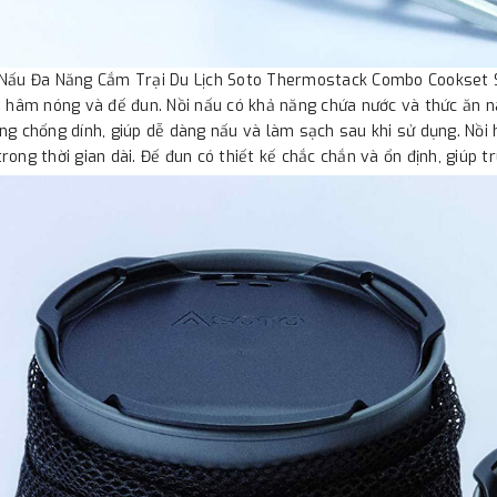
 Nấu Đa Năng Cắm Trại Du Lịch Soto Thermostack Combo Cookset 
i hâm nóng và đế đun. Nồi nấu có khả năng chứa nước và thức ăn náu
ng chống dính, giúp dễ dàng nấu và làm sạch sau khi sử dụng. Nồi
rong thời gian dài. Đế đun có thiết kế chắc chắn và ổn định, giúp t