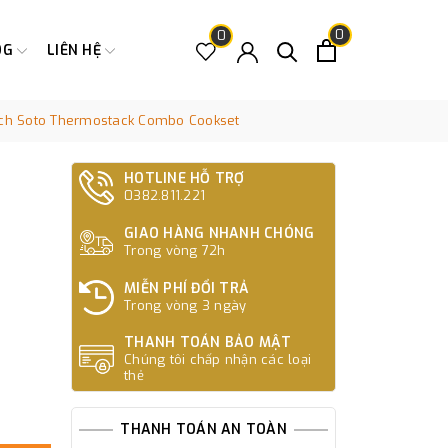
0
0
OG
LIÊN HỆ
ịch Soto Thermostack Combo Cookset
HOTLINE HỖ TRỢ
0382.811.221
GIAO HÀNG NHANH CHÓNG
Trong vòng 72h
MIỄN PHÍ ĐỔI TRẢ
Trong vòng 3 ngày
THANH TOÁN BẢO MẬT
Chúng tôi chấp nhận các loại
thẻ
THANH TOÁN AN TOÀN