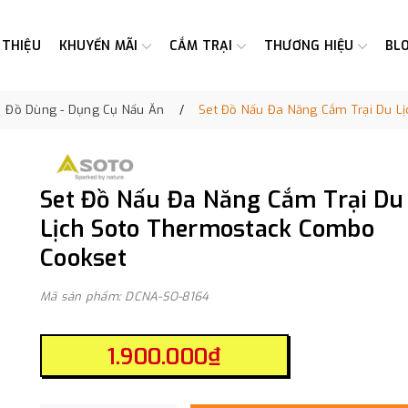
 THIỆU
KHUYẾN MÃI
CẮM TRẠI
THƯƠNG HIỆU
BL
Đồ Dùng - Dụng Cụ Nấu Ăn
Set Đồ Nấu Đa Năng Cắm Trại Du L
Set Đồ Nấu Đa Năng Cắm Trại Du
Lịch Soto Thermostack Combo
Cookset
Mã sản phẩm: DCNA-SO-8164
1.900.000₫