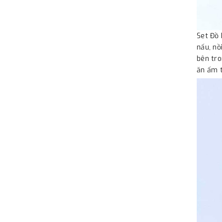
Set Đồ
nấu, nồ
bên tro
ăn ấm t