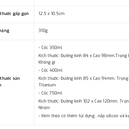
 thước gấp gọn
12.5 x 10.5cm
nặng
310g
- Cốc 350ml
Kích thước: Đường kính 84 x Cao 98mm.Trọng lư
Không gỉ
- Cốc 400ml
 thước sản
Kích thước: Đường kính 85 x Cao 94mm. Trọng l
m
Titanium
- Cốc 750ml
Kích thước: Đường kính 102 x Cao 120mm. Trọng 
Nhôm
- Kèm theo có thêm túi đựng , nắp silicon và 