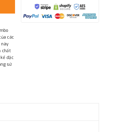
ombo
của các
m này
 chất
 kế đặc
àng sử
.