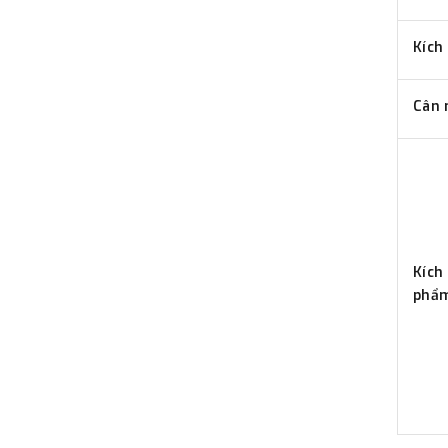
Kích
Cân 
Kích
phẩ