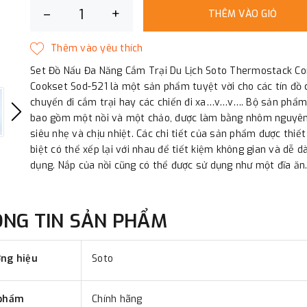
–
+
THÊM VÀO GIỎ
Set Đồ Nấu Đa Năng Cắm Trại Du Lịch Soto Thermostack C
Cookset Sod-521 là một sản phẩm tuyệt vời cho các tín đồ 
chuyến đi cắm trại hay các chiến đi xa…v…v…. Bộ sản phẩ
bao gồm một nồi và một chảo, được làm bằng nhôm nguyên
siêu nhẹ và chịu nhiệt. Các chi tiết của sản phẩm được thiết
biệt có thể xếp lại với nhau để tiết kiệm không gian và dễ d
dụng. Nắp của nồi cũng có thể được sử dụng như một đĩa ăn
ÔNG TIN SẢN PHẨM
ng hiệu
Soto
phẩm
Chính hãng