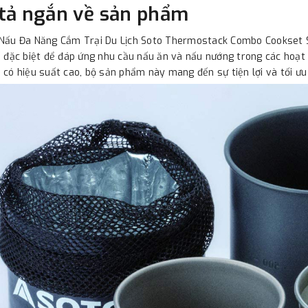
tả ngắn về sản phẩm
 Nấu Đa Năng Cắm Trại Du Lịch Soto Thermostack Combo Cookset 
ế đặc biệt để đáp ứng nhu cầu nấu ăn và nấu nướng trong các hoạt đ
 có hiệu suất cao, bộ sản phẩm này mang đến sự tiện lợi và tối ưu 