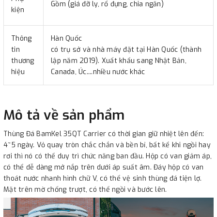
Gồm (giá đỡ ly, rổ đựng, chia ngăn)
kiện
Thông
Hàn Quốc
tin
có trụ sở và nhà máy đặt tại Hàn Quốc (thành
thương
lập năm 2019). Xuất khẩu sang Nhật Bản,
hiệu
Canada, Úc....nhiều nước khác
Mô tả về sản phẩm
Thùng Đá BamKel 35QT Carrier có thời gian giữ nhiệt lên đến:
4~5 ngày. Vỏ quay tròn chắc chắn và bền bỉ, bất kể khi ngồi hay
rơi thì nó có thể duy trì chức năng ban đầu. Hộp có van giảm áp,
có thể dễ dàng mở nắp trên dưới áp suất âm. Đáy hộp có van
thoát nước nhanh hình chữ V, có thể vệ sinh thùng đá tiện lợ.
Mặt trên mờ chống trượt, có thể ngồi và bước lên.