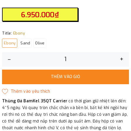
6.950.000₫
Title:
Ebony
Ebony
Sand
Olive
–
+
THÊM VÀO GIỎ
Thùng Đá BamKel 35QT Carrier
có thời gian giữ nhiệt lên đến:
4~5 ngày. Vỏ quay tròn chắc chắn và bền bỉ, bất kể khi ngồi hay
rơi thì nó có thể duy trì chức năng ban đầu. Hộp có van giảm áp,
có thể dễ dàng mở nắp trên dưới áp suất âm. Đáy hộp có van
thoát nước nhanh hình chữ V, có thể vệ sinh thùng đá tiện lợ.