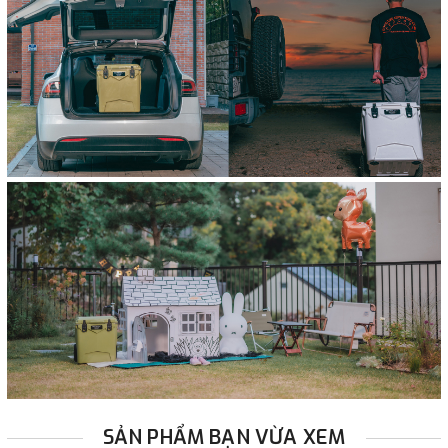
SẢN PHẨM BẠN VỪA XEM