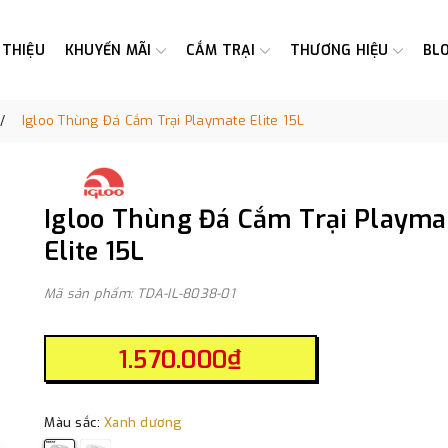
 THIỆU
KHUYẾN MÃI
CẮM TRẠI
THƯƠNG HIỆU
BL
Igloo Thùng Đá Cắm Trại Playmate Elite 15L
Igloo Thùng Đá Cắm Trại Playma
Elite 15L
Mã sản phẩm: TDA-IL-8038-01
1.570.000₫
Màu sắc:
Xanh dương