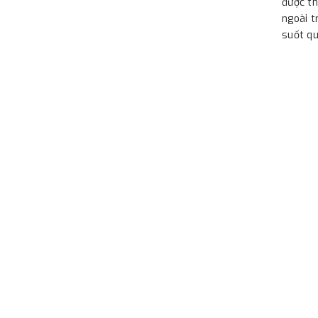
được th
ngoài t
suốt qu