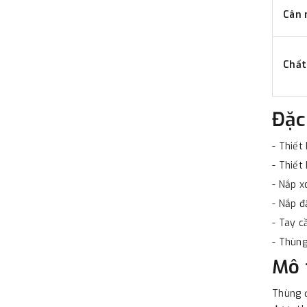
Cân 
Chất
Đặc
- Thiết
- Thiết
- Nắp x
- Nắp đ
- Tay c
- Thùng
Mô 
Thùng đ