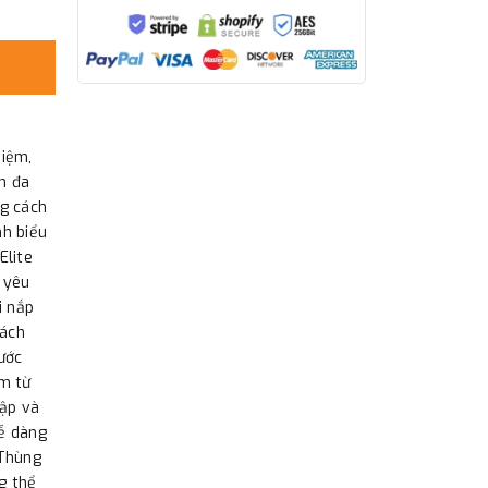
hiệm,
nh đa
ng cách
nh biểu
Elite
 yêu
i nắp
cách
nước
àm từ
đập và
dễ dàng
 Thùng
g thể