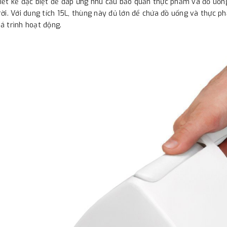
iết kế đặc biệt để đáp ứng nhu cầu bảo quản thực phẩm và đồ uốn
rời. Với dung tích 15L, thùng này đủ lớn để chứa đồ uống và thực p
á trình hoạt động.