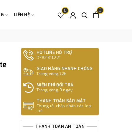
0
0
OG
LIÊN HỆ
HOTLINE HỖ TRỢ
0382.811.221
te
GIAO HÀNG NHANH CHÓNG
Trong vòng 72h
MIỄN PHÍ ĐỔI TRẢ
Trong vòng 3 ngày
THANH TOÁN BẢO MẬT
Chúng tôi chấp nhận các loại
thẻ
THANH TOÁN AN TOÀN