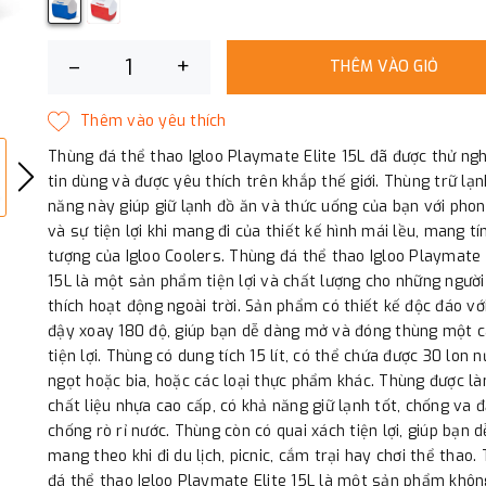
–
+
THÊM VÀO GIỎ
Thùng đá thể thao Igloo Playmate Elite 15L đã được thử ng
tin dùng và được yêu thích trên khắp thế giới. Thùng trữ lạ
năng này giúp giữ lạnh đồ ăn và thức uống của bạn với pho
và sự tiện lợi khi mang đi của thiết kế hình mái lều, mang tí
tượng của Igloo Coolers. Thùng đá thể thao Igloo Playmate 
15L là một sản phẩm tiện lợi và chất lượng cho những người
thích hoạt động ngoài trời. Sản phẩm có thiết kế độc đáo vớ
đậy xoay 180 độ, giúp bạn dễ dàng mở và đóng thùng một 
tiện lợi. Thùng có dung tích 15 lít, có thể chứa được 30 lon 
ngọt hoặc bia, hoặc các loại thực phẩm khác. Thùng được l
chất liệu nhựa cao cấp, có khả năng giữ lạnh tốt, chống va 
chống rò rỉ nước. Thùng còn có quai xách tiện lợi, giúp bạn 
mang theo khi đi du lịch, picnic, cắm trại hay chơi thể thao.
đá thể thao Igloo Playmate Elite 15L là một sản phẩm khôn