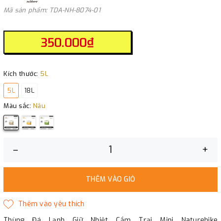
Mã sản phẩm: TDA-NH-8074-01
350.000₫
Kích thước:
5L
5L
18L
Màu sắc:
Nâu
–
+
THÊM VÀO GIỎ
Thùng Đá Lạnh Giữ Nhiệt Cắm Trại Mini Naturehike