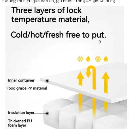
* Mang tới hiệu quả bảo ôn, giữ nhiệt trong 48 giờ sử dụng