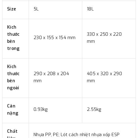
Size
5L
18L
Kích
thước
330 x 250 x 220
230 x 155 x 154 mm
bên
mm
trong
Kích
thước
290 x 208 x 204
405 x 320 x 290
bên
mm
mm
ngoài
Cân
0.93kg
2.55kg
nặng
Chất
Nhựa PP, PE; Lót cách nhiệt nhựa xốp ESP