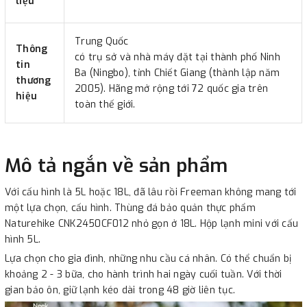
liệu
Trung Quốc
Thông
có trụ sở và nhà máy đặt tại thành phố Ninh
tin
Ba (Ningbo), tỉnh Chiết Giang (thành lập năm
thương
2005). Hãng mở rộng tới 72 quốc gia trên
hiệu
toàn thế giới.
Mô tả ngắn về sản phẩm
Với cấu hình là 5L hoặc 18L, đã lâu rồi Freeman không mang tới
một lựa chọn, cấu hình. Thùng đá bảo quản thực phẩm
Naturehike CNK2450CF012 nhỏ gọn ở 18L. Hộp lạnh mini với cấu
hình 5L.
Lựa chọn cho gia đình, những nhu cầu cá nhân. Có thể chuẩn bị
khoảng 2 - 3 bữa, cho hành trình hai ngày cuối tuần. Với thời
gian bảo ôn, giữ lạnh kéo dài trong 48 giờ liên tục.