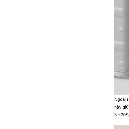
Ngoài 
này gi
NH20S