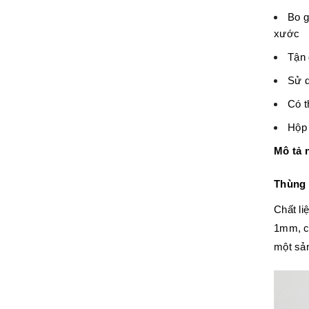
Bo g
xước
Tận 
Sử d
Có t
Hộp 
Mô tả 
Thùng 
Chất li
1mm, c
một sả