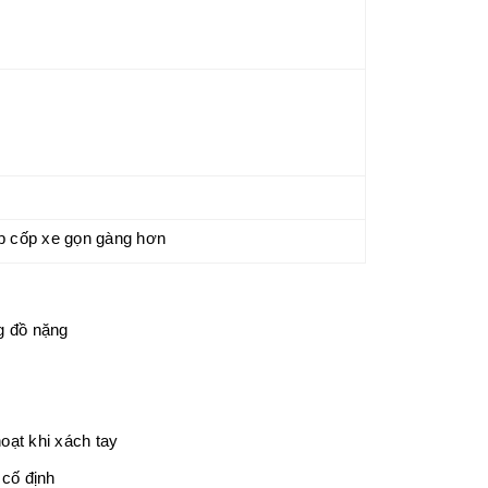
úp cốp xe gọn gàng hơn
g đồ nặng
oạt khi xách tay
cố định