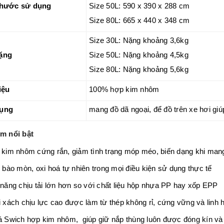
thước sử dụng
Size 50L: 590 x 390 x 288 cm
Size 80L: 665 x 440 x 348 cm
Size 30L: Nặng khoảng 3,6kg
ặng
Size 50L: Nặng khoảng 4,5kg
Size 80L: Nặng khoảng 5,6kg
iệu
100% hợp kim nhôm
ụng
mang đồ dã ngoại, để đồ trên xe hơi gi
ểm nổi bật
kim nhôm cứng rắn, giảm tình trạng móp méo, biến dạng khi man
 bào mòn, oxi hoá tự nhiên trong mọi điều kiện sử dụng thực tế
năng chịu tải lớn hơn so với chất liệu hộp nhựa PP hay xốp EPP
 xách chịu lực cao được làm từ thép không rỉ, cứng vững và linh h
 Swich hợp kim nhôm, giúp giữ nắp thùng luôn được đóng kín và 