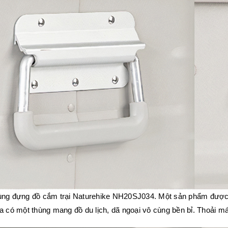
ng đựng đồ cắm trại Naturehike NH20SJ034. Một sản phẩm được hoàn
a có một thùng mang đồ du lịch, dã ngoại vô cùng bền bỉ. Thoải má