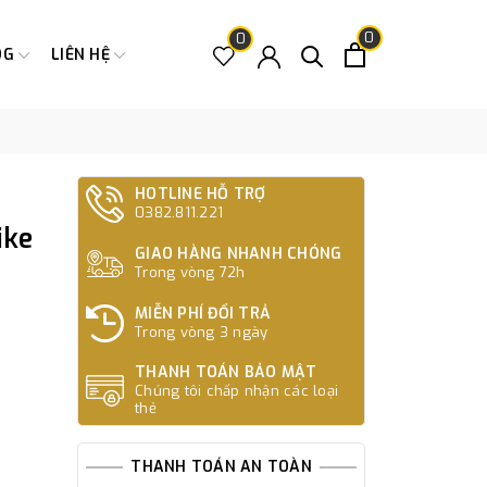
0
0
OG
LIÊN HỆ
HOTLINE HỖ TRỢ
0382.811.221
ike
GIAO HÀNG NHANH CHÓNG
Trong vòng 72h
MIỄN PHÍ ĐỔI TRẢ
Trong vòng 3 ngày
THANH TOÁN BẢO MẬT
Chúng tôi chấp nhận các loại
thẻ
THANH TOÁN AN TOÀN