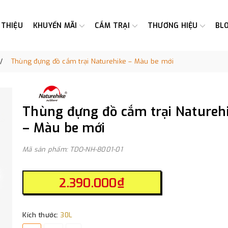
 THIỆU
KHUYẾN MÃI
CẮM TRẠI
THƯƠNG HIỆU
BL
Thùng đựng đồ cắm trại Naturehike – Màu be mới
Thùng đựng đồ cắm trại Natureh
– Màu be mới
Mã sản phẩm: TDO-NH-8001-01
2.390.000₫
Kích thước:
30L