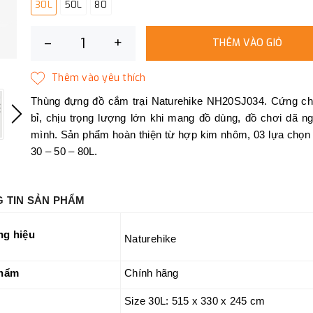
30L
50L
80
–
+
THÊM VÀO GIỎ
Thùng đựng đồ cắm trại Naturehike NH20SJ034. Cứng ch
bỉ, chịu trọng lượng lớn khi mang đồ dùng, đồ chơi dã n
mình. Sản phẩm hoàn thiện từ hợp kim nhôm, 03 lựa chọn 
30 – 50 – 80L.
 TIN SẢN
PHẨM
g hiệu
Naturehike
hẩm
Chính hãng
Size 30L: 515 x 330 x 245 cm