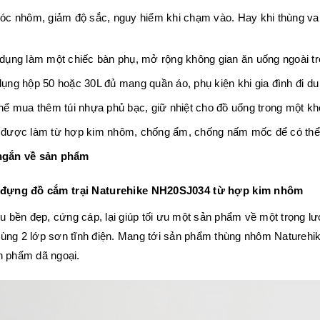
óc nhôm, giảm độ sắc, nguy hiểm khi chạm vào. Hay khi thùng va đ
dụng làm một chiếc bàn phụ, mở rộng không gian ăn uống ngoài tr
ụng hộp 50 hoặc 30L đủ mang quần áo, phụ kiện khi gia đình đi du 
hể mua thêm túi nhựa phủ bạc, giữ nhiệt cho đồ uống trong một kh
được làm từ hợp kim nhôm, chống ẩm, chống nấm mốc để có thể 
ngắn về sản phẩm
đựng đồ cắm trại Naturehike NH20SJ034 từ hợp kim nhôm
ệu bền đẹp, cứng cáp, lại giúp tối ưu một sản phẩm về một trọng lư
ùng 2 lớp sơn tĩnh điện. Mang tới sản phẩm thùng nhôm Naturehi
n phẩm dã ngoại.