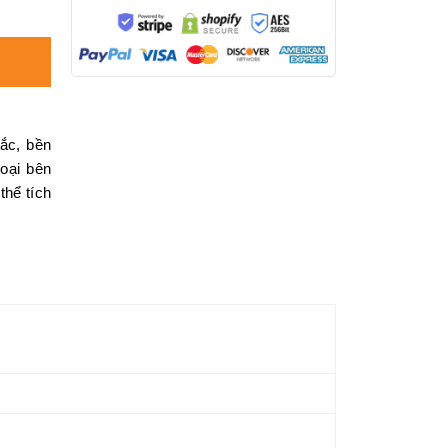
ắc, bền
goại bên
thể tích