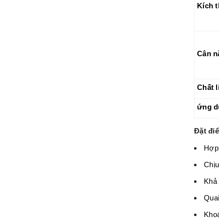
Kích 
Cân n
Chất l
ứng d
Đặt đi
Hợp 
Chịu
Khả 
Quai
Khoá