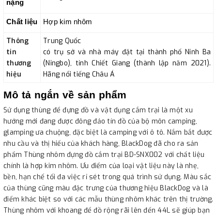
nặng
Chất liệu
Hợp kim nhôm
Thông
Trung Quốc
tin
có trụ sở và nhà máy đặt tại thành phố Ninh Ba
thương
(Ningbo), tỉnh Chiết Giang (thành lập năm 2021).
hiệu
Hãng nổi tiếng Châu Á
Mô tả ngắn về sản phẩm
Sử dụng thùng để đựng đồ và vật dụng cắm trại là một xu
hướng mới đang được đông đảo tín đồ của bộ môn camping,
glamping ưa chuộng, đặc biệt là camping với ô tô. Nắm bắt được
nhu cầu và thị hiếu của khách hàng, BlackDog đã cho ra sản
phẩm Thùng nhôm đựng đồ cắm trại BD-SNX002 với chất liệu
chính là hợp kim nhôm. Ưu điểm của loại vật liệu này là nhẹ,
bền, hạn chế tối đa việc rỉ sét trong quá trình sử dụng. Màu sắc
của thùng cũng màu đặc trưng của thương hiệu BlackDog và là
điểm khác biệt so với các mẫu thùng nhôm khác trên thị trường.
Thùng nhôm với khoang để đồ rộng rãi lên đến 44L sẽ giúp bạn