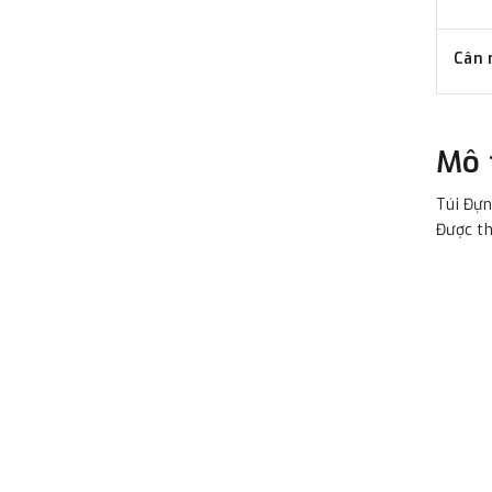
Cân 
Mô 
Túi Đựn
Được th