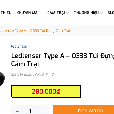
 THIỆU
KHUYẾN MÃI
CẮM TRẠI
THƯƠNG HIỆU
BL
edlenser Type A – 0333 Túi Đựng Cắm Trại
ledlenser
Ledlenser Type A – 0333 Túi Đựn
Cắm Trại
Mã sản phẩm: PK-LE-8447
280.000₫
–
+
THÊM VÀO GIỎ