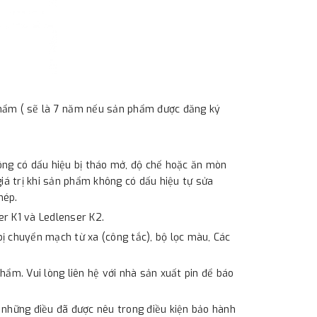
phẩm ( sẽ là 7 năm nếu sản phẩm được đăng ký
ông có dấu hiệu bị tháo mở, độ chế hoặc ăn mòn
giá trị khi sản phẩm không có dấu hiệu tự sửa
hép.
r K1 và Ledlenser K2.
 bị chuyển mạch từ xa (công tắc), bộ lọc màu, Các
phẩm. Vui lòng liên hệ với nhà sản xuất pin để báo
 những điều đã được nêu trong điều kiện bảo hành