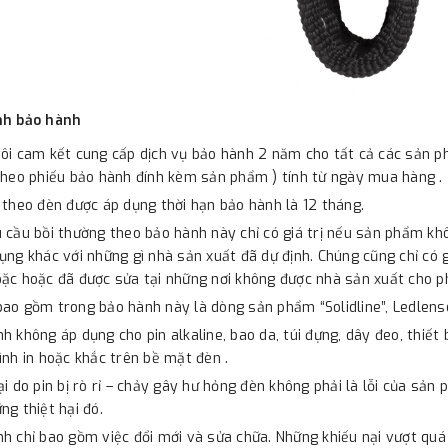
nh bảo hành
ôi cam kết cung cấp dịch vụ bảo hành 2 năm cho tất cả các sản 
theo phiếu bảo hành đính kèm sản phẩm ) tính từ ngày mua hàng .
 theo đèn được áp dụng thời hạn bảo hành là 12 tháng.
 cầu bồi thường theo bảo hành này chỉ có giá trị nếu sản phẩm kh
ụng khác với những gì nhà sản xuất đã dự định. Chúng cũng chỉ có 
ặc hoặc đã được sửa tại những nơi không được nhà sản xuất cho p
ao gồm trong bảo hành này là dòng sản phẩm “Solidline”, Ledlense
h không áp dụng cho pin alkaline, bao da, túi đựng, dây đeo, thiết
ình in hoặc khắc trên bề mặt đèn .
ại do pin bị rò rỉ – chảy gây hư hỏng đèn không phải là lỗi của sản 
ng thiệt hại đó.
h chỉ bao gồm việc đổi mới và sửa chữa. Những khiếu nại vượt quá