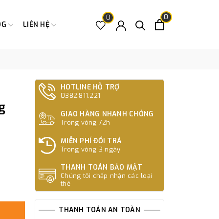
0
0
OG
LIÊN HỆ
HOTLINE HỖ TRỢ
0382.811.221
g
GIAO HÀNG NHANH CHÓNG
Trong vòng 72h
MIỄN PHÍ ĐỔI TRẢ
Trong vòng 3 ngày
THANH TOÁN BẢO MẬT
Chúng tôi chấp nhận các loại
thẻ
THANH TOÁN AN TOÀN