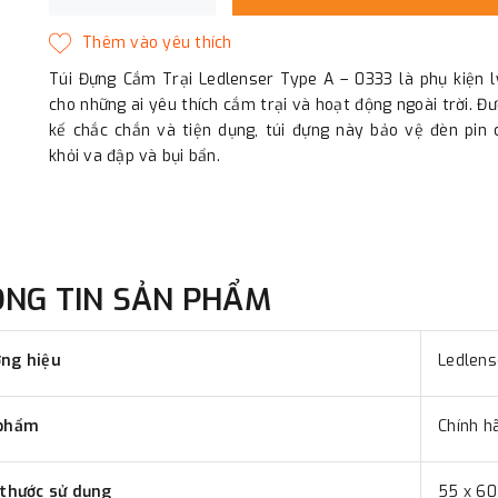
Túi Đựng Cắm Trại Ledlenser Type A – 0333 là phụ kiện l
cho những ai yêu thích cắm trại và hoạt động ngoài trời. Đư
kế chắc chắn và tiện dụng, túi đựng này bảo vệ đèn pin 
khỏi va đập và bụi bẩn.
ÔNG TIN SẢN PHẨM
ng hiệu
Ledlens
phẩm
Chính h
 thước sử dụng
55 x 6