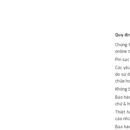
Quy đị
Chúng t
online 
Pin sạc
Các yêu
do sử d
chữa ho
Không b
Bảo hàn
chữ & h
Thiệt h
cáo nhữ
Bảo hàn