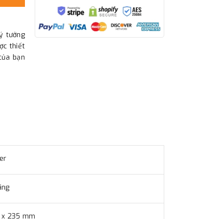
ý tưởng
ợc thiết
của bạn
er
ãng
0 x 235 mm