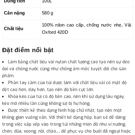
Dung tích
100L
Cân nặng
580 g
100% nilon cao cấp, chống nước nhẹ, Vải
Chất liệu
Oxford 420D
Đặt điểm nổi bật
Làm bằng chất liệu vải nylon chất lượng cao tạo nên sự dẻo
dai và chống nước cũng như chống ẩm mốc tuyệt đối cho sản
phẩm.
Phần tay cầm của túi được làm với chất liệu vải có mật độ
dệt cao hơn, dày hơn, tạo nên độ bền cực lớn.
Khóa kéo của túi có độ bền cao, nên khi sử dụng lâu ngày,
kéo mở nhiều lần cũng không sợ bị hư hỏng.
Được thiết kế theo dạng hình hộp chữ nhật, tạo nên một
không gian vuông vắn. Với thiết kế dạng hộp, bạn sẽ dễ dàng
trong việc sắp xếp vào trong túi những món đồ như vỉ nướng,
chén, đũa, xoong, nồi, chảo,... để phục vụ cho buổi dã ngoại hoặc