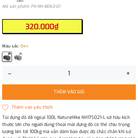
Mã sản phẩm: PK-NH-8063-01
320.000₫
Màu sắc:
Đen
–
+
THÊM VÀO GIỎ
Túi đựng đồ dã ngoại 100L NatureHike NH17S021-L sở hữu kích
thước lớn cho người dùng thoải mái đựng đồ có thể chịu trọng
lượng lên tới 100kg mà vẫn đảm bảo được độ chắc chắn khi sử