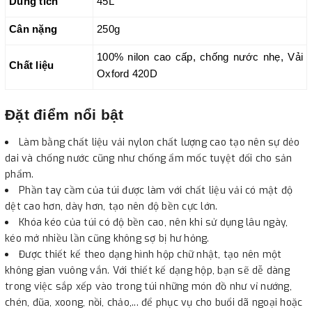
Dung tích
45L
Cân nặng
250g
100% nilon cao cấp, chống nước nhẹ, Vải
Chất liệu
Oxford 420D
Đặt điểm nổi bật
Làm bằng chất liệu vải nylon chất lượng cao tạo nên sự dẻo
dai và chống nước cũng như chống ẩm mốc tuyệt đối cho sản
phẩm.
Phần tay cầm của túi được làm với chất liệu vải có mật độ
dệt cao hơn, dày hơn, tạo nên độ bền cực lớn.
Khóa kéo của túi có độ bền cao, nên khi sử dụng lâu ngày,
kéo mở nhiều lần cũng không sợ bị hư hỏng.
Được thiết kế theo dạng hình hộp chữ nhật, tạo nên một
không gian vuông vắn. Với thiết kế dạng hộp, bạn sẽ dễ dàng
trong việc sắp xếp vào trong túi những món đồ như vỉ nướng,
chén, đũa, xoong, nồi, chảo,... để phục vụ cho buổi dã ngoại hoặc