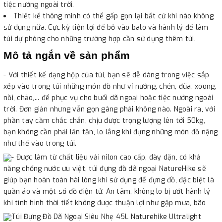
tiệc nướng ngoài trời.
Thiết kế thông minh có thể gấp gọn lại bất cứ khi nào không
sử dụng nữa. Cực kỳ tiện lợi để bỏ vào balo và hành lý để làm
túi dự phòng cho những trường hợp cần sử dụng thêm túi.
Mô tả ngắn về sản phẩm
- Với thiết kế dạng hộp của túi, bạn sẽ dễ dàng trong việc sắp
xếp vào trong túi những món đồ như vỉ nướng, chén, đũa, xoong,
nồi, chảo,... để phục vụ cho buổi dã ngoại hoặc tiệc nướng ngoài
trời. Đơn giản nhưng vẫn gọn gàng phải không nào. Ngoài ra, với
phần tay cầm chắc chắn, chịu được trọng lượng lên tới 50kg,
bạn không cần phải lăn tăn, lo lắng khi đựng những món đồ nặng
như thế vào trong túi.
- Được làm từ chất liệu vải nilon cao cấp, dày dặn, có khả
năng chống nước ưu việt, túi đựng đồ dã ngoại NatureHike sẽ
giúp bạn hoàn toàn hài lòng khi sử dụng để đựng đồ, đặc biệt là
quần áo và một số đồ điện tử. An tâm, không lo bị ướt hành lý
khi tình hình thời tiết không được thuận lợi như gặp mưa, bão
Túi Đựng Đồ Dã Ngoại Siêu Nhẹ 45L Naturehike Ultralight