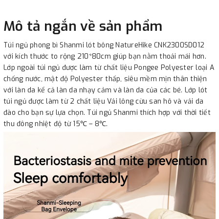
Mô tả ngắn về sản phẩm
Túi ngủ phong bì Shanmi lót bông NatureHike CNK2300SD012
với kích thước to rộng 210*80cm giúp bạn nằm thoải mái hơn.
Lớp ngoài túi ngủ được làm từ chất liệu Pongee Polyester loại A
chống nước, mật độ Polyester thấp, siêu mềm mịn thân thiện
với làn da kể cả làn da nhạy cảm và làn da của các bé. Lớp lót
túi ngủ được làm từ 2 chất liệu Vải lông cừu san hô và vải da
đào cho bạn sự lựa chọn. Túi ngủ Shanmi thích hợp với thời tiết
thu đông nhiệt độ từ 15℃ – 8℃.