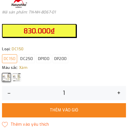
Mã sản phẩm: TN-NH-8067-01
830.000₫
Loại:
DC150
DC150
DC250
DP100
DP200
Màu sắc:
Xám
–
+
THÊM VÀO GIỎ