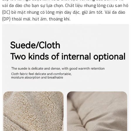
vải da đào cho bạn sự lựa chọn. Chất liệu nhung lông cừu san hô
(DC) bề mặt nhung có lông mịn dày đặc, giữ ấm tốt. Vải da đào
(DP) thoải mái, hút ẩm, thoáng khí.