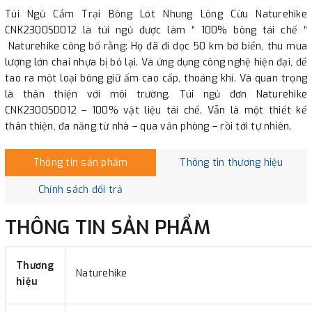
Túi Ngủ Cắm Trại Bông Lót Nhung Lông Cừu Naturehike
CNK2300SD012 là túi ngủ được làm “ 100% bông tái chế “
Naturehike công bố rằng: Họ đã đi dọc 50 km bờ biển, thu mua
lượng lớn chai nhựa bị bỏ lại. Và ứng dụng công nghệ hiện đại, để
tao ra một loại bông giữ ấm cao cấp, thoáng khí. Và quan trọng
là thân thiện với môi trường. Túi ngủ đơn Naturehike
CNK2300SD012 – 100% vật liệu tái chế. Vẫn là một thiết kế
thân thiện, đa năng từ nhà – qua văn phòng – rồi tới tự nhiên.
Thông tin sản phẩm
Thông tin thương hiệu
Chính sách đổi trả
THÔNG TIN SẢN PHẨM
Thương
Naturehike
hiệu