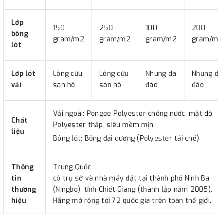
Lớp
150
250
100
200
bông
gram/m2
gram/m2
gram/m2
gram/
lót
Lớp lót
Lông cừu
Lông cừu
Nhung da
Nhung 
vải
san hô
san hô
đào
đào
Vải ngoài: Pongee Polyester chống nước, mật độ
Chất
Polyester thấp, siêu mềm mịn
liệu
Bông lót: Bông đại dương (Polyester tái chế)
Thông
Trung Quốc
tin
có trụ sở và nhà máy đặt tại thành phố Ninh Ba
thương
(Ningbo), tỉnh Chiết Giang (thành lập năm 2005).
hiệu
Hãng mở rộng tới 72 quốc gia trên toàn thế giới.