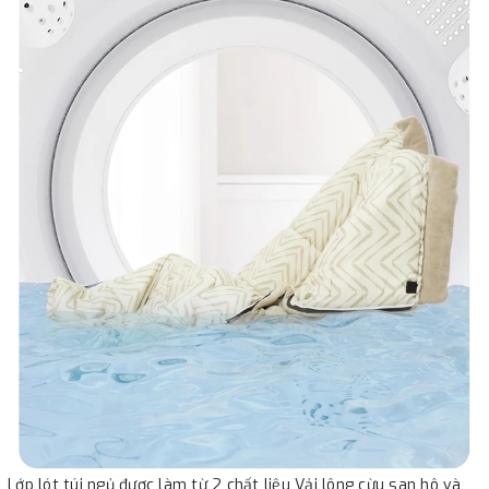
Lớp lót túi ngủ được làm từ 2 chất liệu Vải lông cừu san hô và