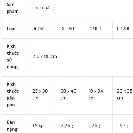
Sản
Chính hãng
phẩm
Loại
DC150
DC250
DP100
DP200
Kích
thước
210 x 80 cm
sử
dụng
Kích
thước
25 x 38
28 x 40
18 x 34
20 x 35
gấp
cm
cm
cm
cm
gọn
Cân
1,9 kg
2,2 kg
1,2 kg
1,5 kg
nặng