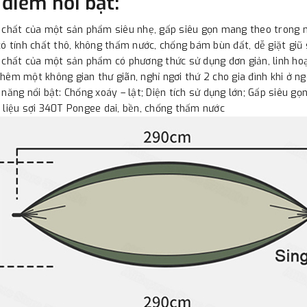
 điểm nổi bật:
 chất của một sản phẩm siêu nhẹ, gấp siêu gọn mang theo trong m
có tính chất thô, không thấm nước, chống bám bùn đất, dễ giặt giũ
 chất của một sản phẩm có phương thức sử dụng đơn giản, linh hoạ
hêm một không gian thư giãn, nghỉ ngơi thứ 2 cho gia đình khi ở ng
 năng nổi bật: Chống xoáy – lật; Diện tích sử dụng lớn; Gấp siêu gọn
 liệu sợi 340T Pongee dai, bền, chống thấm nước