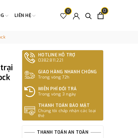
0
0
OG
LIÊN HỆ
ock
HOTLINE HỖ TRỢ
0382.811.221
trại
GIAO HÀNG NHANH CHÓNG
ock
Trong vòng 72h
MIỄN PHÍ ĐỔI TRẢ
Trong vòng 3 ngày
THANH TOÁN BẢO MẬT
Chúng tôi chấp nhận các loại
thẻ
THANH TOÁN AN TOÀN