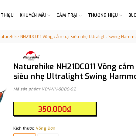
 THIỆU
KHUYẾN MÃI
CẮM TRẠI
THƯƠNG HIỆU
BL
aturehike NH21DC011 Võng cắm trại siêu nhẹ Ultralight Swing Hamm
Naturehike NH21DC011 Võng cắm 
siêu nhẹ Ultralight Swing Hamm
Mã sản phẩm: VDN-NH-8000-02
350.000₫
Kích thước:
Võng Đơn