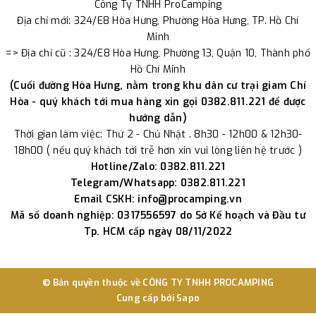
Công Ty TNHH ProCamping
Địa chỉ mới: 324/E8 Hòa Hưng, Phường Hòa Hưng, TP. Hồ Chí
Minh
=> Địa chỉ cũ : 324/E8 Hòa Hưng, Phường 13, Quận 10, Thành phố
Hồ Chí Minh
(Cuối đường Hòa Hưng, nằm trong khu dân cư trại giam Chí
Hòa - quý khách tới mua hàng xin gọi 0382.811.221 để được
hướng dẫn)
Thời gian làm việc: Thứ 2 - Chủ Nhật . 8h30 - 12h00 & 12h30-
18h00 ( nếu quý khách tới trễ hơn xin vui lòng liên hệ trước )
Hotline/Zalo: 0382.811.221
Telegram/Whatsapp: 0382.811.221
Email CSKH: info@procamping.vn
Mã số doanh nghiệp: 0317556597 do Sở Kế hoạch và Đầu tư
Tp. HCM cấp ngày 08/11/2022
© Bản quyền thuộc về
CÔNG TY TNHH PROCAMPING
Cung cấp bởi
Sapo