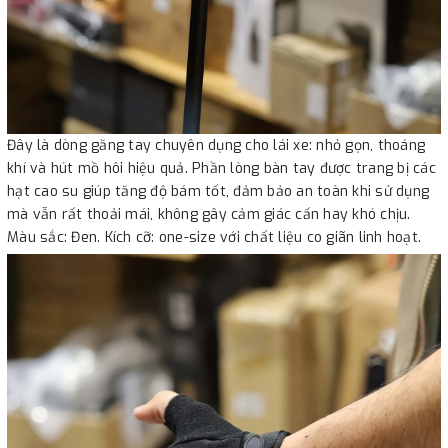
Đây là dòng găng tay chuyên dụng cho lái xe: nhỏ gọn, thoáng
khí và hút mồ hôi hiệu quả. Phần lòng bàn tay được trang bị các
hạt cao su giúp tăng độ bám tốt, đảm bảo an toàn khi sử dụng
mà vẫn rất thoải mái, không gây cảm giác cấn hay khó chịu.
Màu sắc: Đen. Kích cỡ: one-size với chất liệu co giãn linh hoạt.