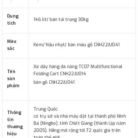
Dung
146 lít/ bàn tải trọng 30kg
tích
Màu
Kem/ Nâu nhạt/ bàn màu gỗ CNH22JU041
sắc
Xe đẩy hàng đa năng TC07 Multifunctional
Tên
Folding Cart CNH22JU014
sản
bàn gỗ CNH22JU041
phẩm
Trung Quốc
Thông
có trụ sở và nhà máy đặt tại thành phố Ninh
tin
Ba (Ningbo), tỉnh Chiết Giang (thành lập năm
thương
2005). Hãng mở rộng tới 72 quốc gia trên
hiệu
toàn thế giới.