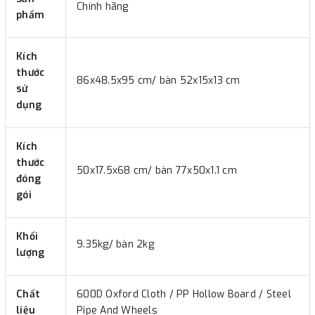
Chính hãng
phẩm
Kích
thước
86x48.5x95 cm/ bàn 52x15x13 cm
sử
dụng
Kích
thước
50x17.5x68 cm/ bàn 77x50x1.1 cm
đóng
gói
Khối
9.35kg/ bàn 2kg
lượng
Chất
600D Oxford Cloth / PP Hollow Board / Steel
liệu
Pipe And Wheels